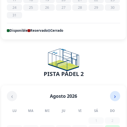
24
25
26
27
28
29
30
31
Disponible
Reservado
Cerrado
PISTA PÁDEL 2
‹
›
Agosto 2026
LU
MA
MI
JU
VI
SÁ
DO
1
2