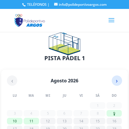
TELÉFONOS
|
info@polideportivoargos.com
PISTA PÁDEL 1
‹
›
Agosto 2026
LU
MA
MI
JU
VI
SÁ
DO
1
2
3
4
5
6
7
8
9
10
11
12
13
14
15
16
17
18
19
20
21
22
23