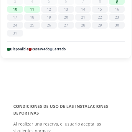
3
4
5
6
7
8
9
10
11
12
13
14
15
16
17
18
19
20
21
22
23
24
25
26
27
28
29
30
31
Disponible
Reservado
Cerrado
CONDICIONES DE USO DE LAS INSTALACIONES
DEPORTIVAS
Al realizar una reserva, el usuario acepta las
siguientes normas: